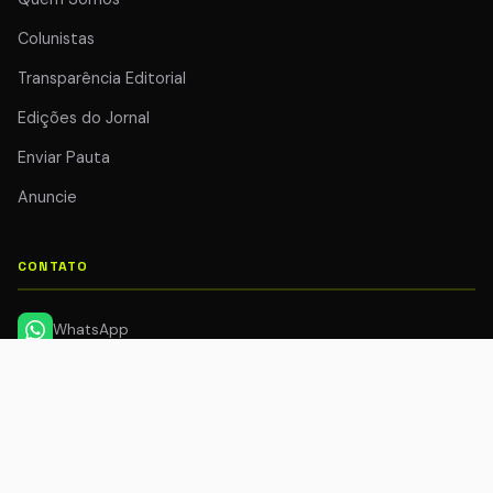
Colunistas
Transparência Editorial
Edições do Jornal
Enviar Pauta
Anuncie
CONTATO
WhatsApp
📧
espacodopovo@grupocria.com.br
REDES SOCIAIS