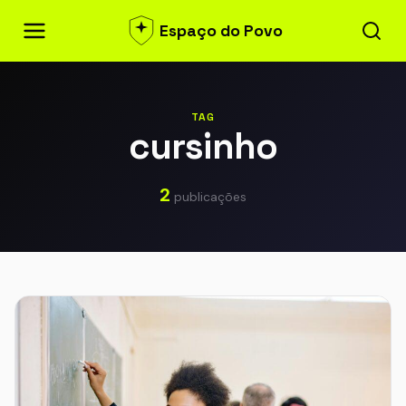
Espaço do Povo
TAG
cursinho
2
publicações