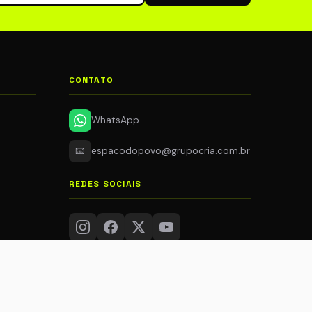
CONTATO
WhatsApp
📧
espacodopovo@grupocria.com.br
REDES SOCIAIS