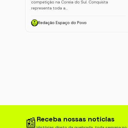
competição na Coreia do Sul. Conquista
representa toda a…
Redação Espaço do Povo
Receba nossas notícias
📰
Histórias direto da quebrada, toda semana no