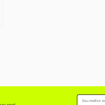
Seu email para 
 seu email