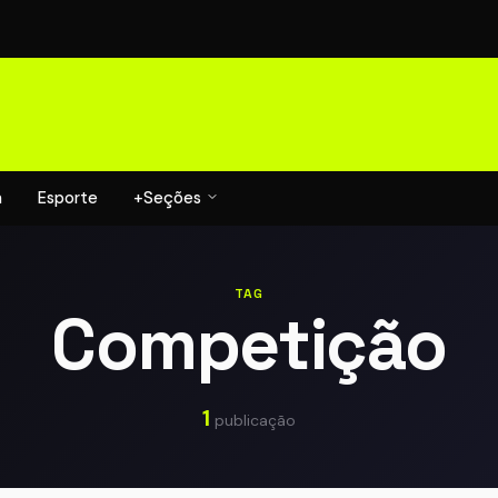
a
Esporte
+Seções
TAG
Competição
1
publicação