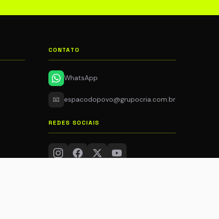
CONTATO
WhatsApp
📧
espacodopovo@grupocria.com.br
REDES SOCIAIS
CRIA S/A