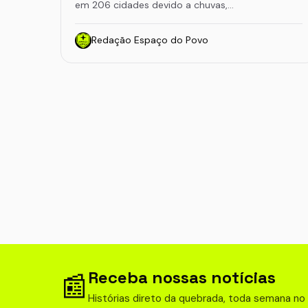
em 206 cidades devido a chuvas,…
Redação Espaço do Povo
Receba nossas notícias
📰
Histórias direto da quebrada, toda semana no