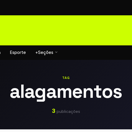
a
Esporte
+Seções
TAG
alagamentos
3
publicações