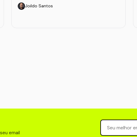
Joildo Santos
Seu email para 
 seu email