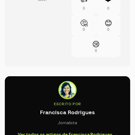
0
0
🤔
😊
0
0
😢
0
ESCRITO POR
Francisca Rodrigues
Jornalista
Ver todos os artigos de Francisca Rodrigues →