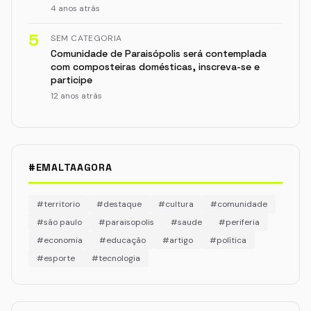
4 anos atrás
5
SEM CATEGORIA
Comunidade de Paraisópolis será contemplada
com composteiras domésticas, inscreva-se e
participe
12 anos atrás
#EMALTAAGORA
#territorio
#destaque
#cultura
#comunidade
#são paulo
#paraisopolis
#saude
#periferia
#economia
#educação
#artigo
#política
#esporte
#tecnologia