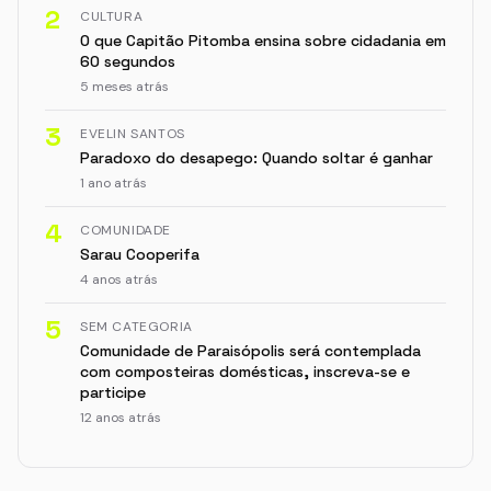
2
CULTURA
O que Capitão Pitomba ensina sobre cidadania em
60 segundos
5 meses atrás
3
EVELIN SANTOS
Paradoxo do desapego: Quando soltar é ganhar
1 ano atrás
4
COMUNIDADE
Sarau Cooperifa
4 anos atrás
5
SEM CATEGORIA
Comunidade de Paraisópolis será contemplada
com composteiras domésticas, inscreva-se e
participe
12 anos atrás