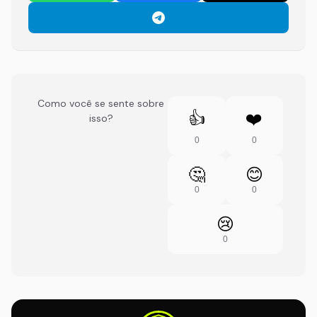
Como você se sente sobre
👍
❤️
isso?
0
0
🤔
😊
0
0
😢
0