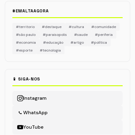
#EMALTAAGORA
#territorio
#destaque
#cultura
#comunidade
#são paulo
#paraisopolis
#saude
#periferia
#economia
#educação
#artigo
#política
#esporte
#tecnologia
📱 SIGA-NOS
Instagram
WhatsApp
YouTube