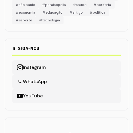
#são paulo
#paraisopolis
#saude
#periferia
#economia
#educação
#artigo
#política
#esporte
#tecnologia
📱 SIGA-NOS
Instagram
WhatsApp
YouTube