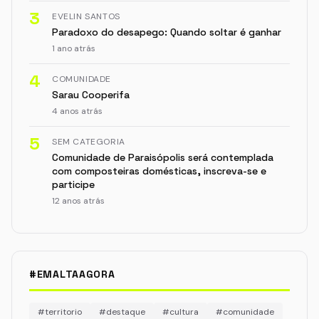
3
EVELIN SANTOS
Paradoxo do desapego: Quando soltar é ganhar
1 ano atrás
4
COMUNIDADE
Sarau Cooperifa
4 anos atrás
5
SEM CATEGORIA
Comunidade de Paraisópolis será contemplada
com composteiras domésticas, inscreva-se e
participe
12 anos atrás
#EMALTAAGORA
#territorio
#destaque
#cultura
#comunidade