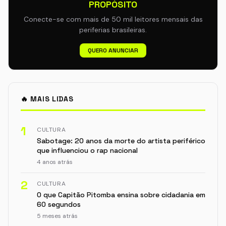
PROPÓSITO
Conecte-se com mais de 50 mil leitores mensais das
periferias brasileiras.
QUERO ANUNCIAR
🔥 MAIS LIDAS
1
CULTURA
Sabotage: 20 anos da morte do artista periférico
que influenciou o rap nacional
4 anos atrás
2
CULTURA
O que Capitão Pitomba ensina sobre cidadania em
60 segundos
5 meses atrás