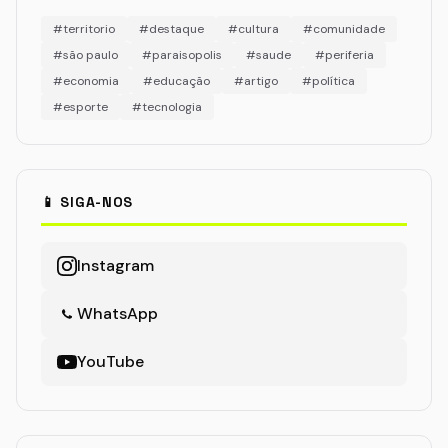
#territorio
#destaque
#cultura
#comunidade
#são paulo
#paraisopolis
#saude
#periferia
#economia
#educação
#artigo
#política
#esporte
#tecnologia
📱 SIGA-NOS
Instagram
WhatsApp
YouTube