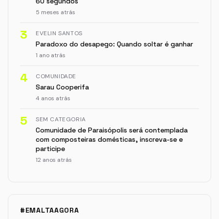
60 segundos
5 meses atrás
3
EVELIN SANTOS
Paradoxo do desapego: Quando soltar é ganhar
1 ano atrás
4
COMUNIDADE
Sarau Cooperifa
4 anos atrás
5
SEM CATEGORIA
Comunidade de Paraisópolis será contemplada
com composteiras domésticas, inscreva-se e
participe
12 anos atrás
#EMALTAAGORA