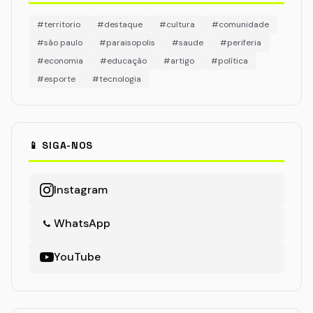
#territorio
#destaque
#cultura
#comunidade
#são paulo
#paraisopolis
#saude
#periferia
#economia
#educação
#artigo
#política
#esporte
#tecnologia
📱 SIGA-NOS
Instagram
WhatsApp
YouTube