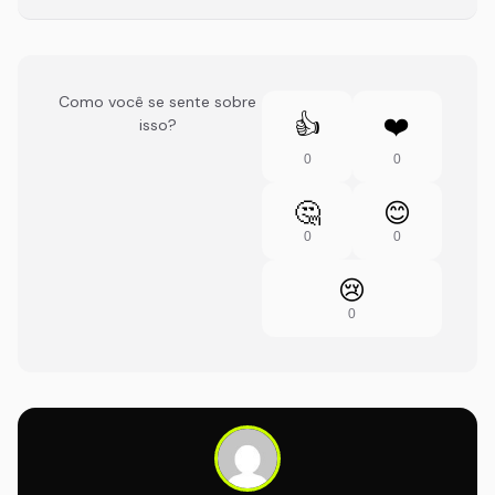
Como você se sente sobre
👍
❤️
isso?
0
0
🤔
😊
0
0
😢
0