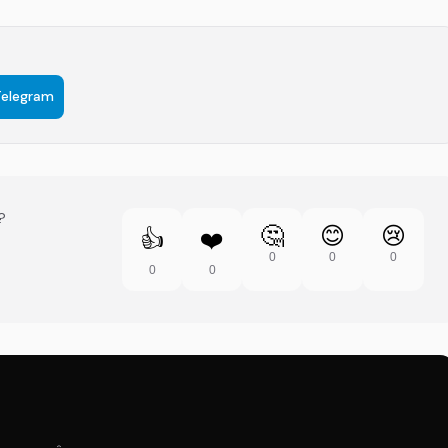
Telegram
?
🤔
😊
😢
👍
❤️
0
0
0
0
0