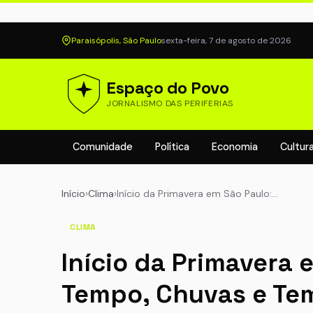
Paraisópolis, São Paulo
sexta-feira, 7 de agosto de 2026
Espaço do Povo
JORNALISMO DAS PERIFERIAS
Comunidade
Política
Economia
Cultur
Início
›
Clima
›
Início da Primavera em São Paulo:…
CLIMA
Início da Primavera 
Tempo, Chuvas e Tem