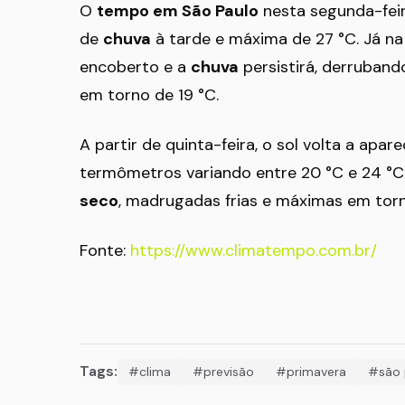
O
tempo em São Paulo
nesta segunda-feir
de
chuva
à tarde e máxima de 27 °C. Já na 
encoberto e a
chuva
persistirá, derruban
em torno de 19 °C.
A partir de quinta-feira, o sol volta a apa
termômetros variando entre 20 °C e 24 °C
seco
, madrugadas frias e máximas em torn
Fonte:
https://www.climatempo.com.br/
Tags:
#clima
#previsão
#primavera
#são 