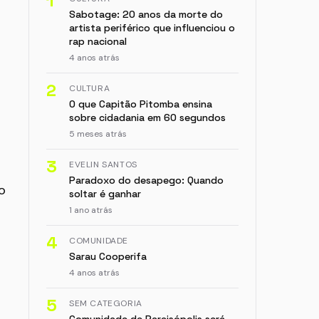
1
Sabotage: 20 anos da morte do
artista periférico que influenciou o
rap nacional
4 anos atrás
2
CULTURA
O que Capitão Pitomba ensina
sobre cidadania em 60 segundos
5 meses atrás
3
EVELIN SANTOS
Paradoxo do desapego: Quando
o
soltar é ganhar
1 ano atrás
4
COMUNIDADE
Sarau Cooperifa
4 anos atrás
5
SEM CATEGORIA