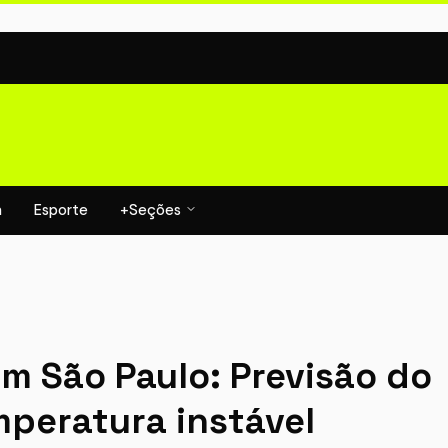
a
Esporte
+Seções
em São Paulo: Previsão do
peratura instável