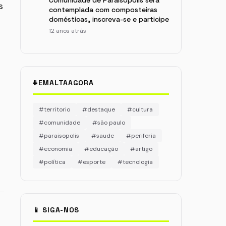
Comunidade de Paraisópolis será
s
contemplada com composteiras
domésticas, inscreva-se e participe
12 anos atrás
#EMALTAAGORA
#territorio
#destaque
#cultura
#comunidade
#são paulo
#paraisopolis
#saude
#periferia
#economia
#educação
#artigo
#política
#esporte
#tecnologia
📱 SIGA-NOS