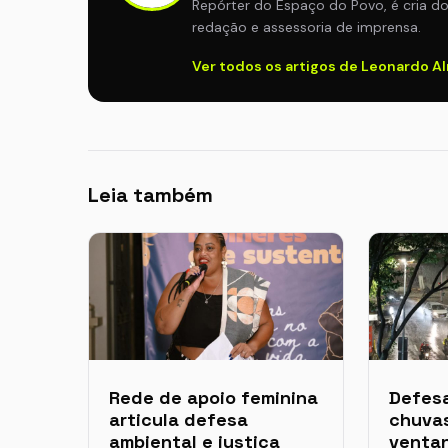
Repórter do Espaço do Povo, é cria d
redação e assessoria de imprensa.
Ver todos os artigos de Leonardo A
Leia também
Rede de apoio feminina
Defesa
articula defesa
chuvas
ambiental e justiça
ventan