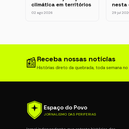
climática em territórios
nesta 
02 ago 2026
29 jul 20
Receba nossas notícias
📰
Histórias direto da quebrada, toda semana no
Espaço do Povo
JORNALISMO DAS PERIFERIAS