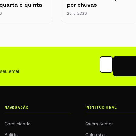
quarta e quinta
por chuvas
26
26 jul 2026
Seu email para 
 seu email
NAVEGAÇÃO
INSTITUCIONAL
Comunidade
Quem Somos
Política
Colunistas