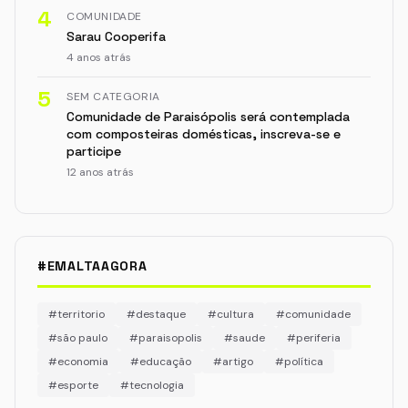
4
COMUNIDADE
Sarau Cooperifa
4 anos atrás
5
SEM CATEGORIA
Comunidade de Paraisópolis será contemplada
com composteiras domésticas, inscreva-se e
participe
12 anos atrás
#EMALTAAGORA
#territorio
#destaque
#cultura
#comunidade
#são paulo
#paraisopolis
#saude
#periferia
#economia
#educação
#artigo
#política
#esporte
#tecnologia