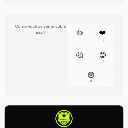
Como você se sente sobre
👍
❤️
isso?
0
0
🤔
😊
0
0
😢
0