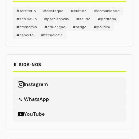
#territorio
#destaque
#cultura
#comunidade
#são paulo
#paraisopolis
#saude
#periferia
#economia
#educação
#artigo
#política
#esporte
#tecnologia
📱 SIGA-NOS
Instagram
WhatsApp
YouTube