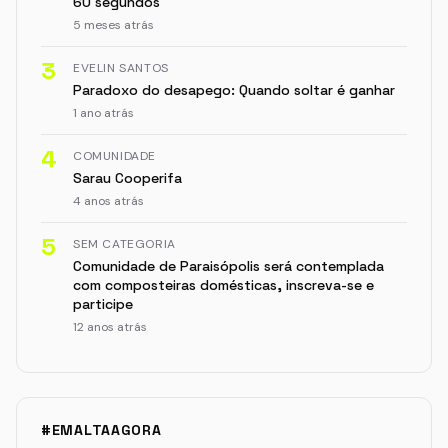
60 segundos
5 meses atrás
3
EVELIN SANTOS
Paradoxo do desapego: Quando soltar é ganhar
1 ano atrás
4
COMUNIDADE
Sarau Cooperifa
4 anos atrás
5
SEM CATEGORIA
Comunidade de Paraisópolis será contemplada
com composteiras domésticas, inscreva-se e
participe
12 anos atrás
#EMALTAAGORA