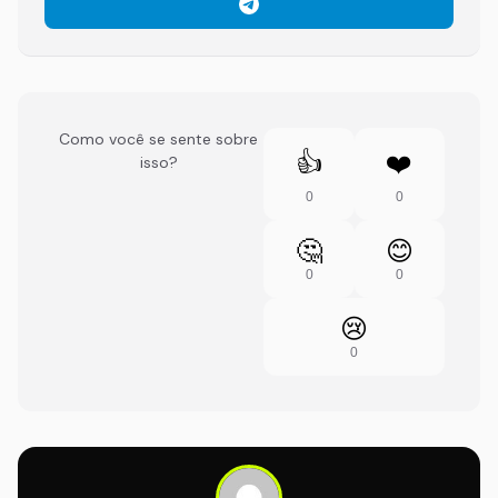
Como você se sente sobre
👍
❤️
isso?
0
0
🤔
😊
0
0
😢
0