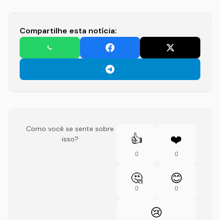
Compartilhe esta notícia:
Como você se sente sobre
👍
❤️
isso?
0
0
🤔
😊
0
0
😢