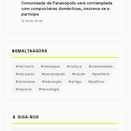
Comunidade de Paraisópolis será contemplada
com composteiras domésticas, inscreva-se e
participe
12 anos atrás
#EMALTAAGORA
#territorio
#destaque
#cultura
#comunidade
#são paulo
#paraisopolis
#saude
#periferia
#economia
#educação
#artigo
#política
#esporte
#tecnologia
📱 SIGA-NOS