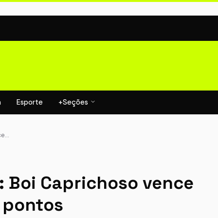
a
Esporte
+Seções
ce…
s: Boi Caprichoso vence
7 pontos