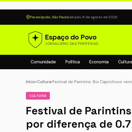
Paraisópolis, São Paulo
sábado, 8 de agosto de 2026
Espaço do Povo
JORNALISMO DAS PERIFERIAS
Comunidade
Política
Economia
Cultur
Início
›
Cultura
›
Festival de Parintins: Boi Caprichoso ven
CULTURA
Festival de Parintin
por diferença de 0.