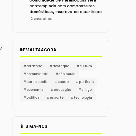
Comunidade de Paraisópolis será
contemplada com composteiras
domésticas, inscreva-se e participe
12 anos atrás
e
#EMALTAAGORA
#territorio
#destaque
#cultura
#comunidade
#são paulo
#paraisopolis
#saude
#periferia
#economia
#educação
#artigo
#política
#esporte
#tecnologia
📱 SIGA-NOS