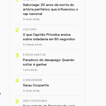
1
Sabotage: 20 anos da morte do
artista periférico que influenciou o
rap nacional
4 anos atrás
2
CULTURA
O que Capitão Pitomba ensina
sobre cidadania em 60 segundos
5 meses atrás
3
EVELIN SANTOS
Paradoxo do desapego: Quando
soltar é ganhar
1 ano atrás
4
COMUNIDADE
Sarau Cooperifa
4 anos atrás
e
5
SEM CATEGORIA