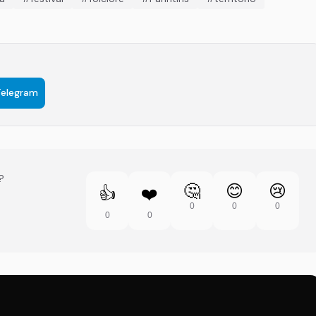
Telegram
?
🤔
😊
😢
👍
❤️
0
0
0
0
0