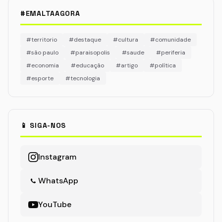
#EMALTAAGORA
#territorio
#destaque
#cultura
#comunidade
#são paulo
#paraisopolis
#saude
#periferia
#economia
#educação
#artigo
#política
#esporte
#tecnologia
📱 SIGA-NOS
Instagram
WhatsApp
YouTube