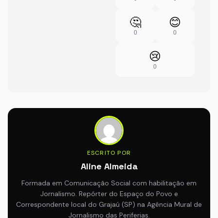
🤔
😊
0
0
😢
0
ESCRITO POR
Aline Almeida
Formada em Comunicação Social com habilitação em
Jornalismo. Repórter do Espaço do Povo e
Correspondente local do Grajaú (SP) na Agência Mural de
Jornalismo das Periferias.