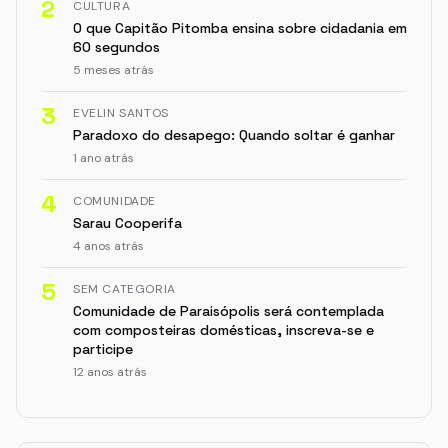
2
CULTURA
O que Capitão Pitomba ensina sobre cidadania em
60 segundos
5 meses atrás
3
EVELIN SANTOS
Paradoxo do desapego: Quando soltar é ganhar
1 ano atrás
4
COMUNIDADE
Sarau Cooperifa
4 anos atrás
5
SEM CATEGORIA
Comunidade de Paraisópolis será contemplada
com composteiras domésticas, inscreva-se e
participe
12 anos atrás