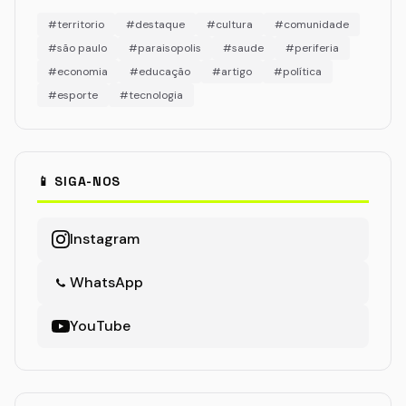
#territorio
#destaque
#cultura
#comunidade
#são paulo
#paraisopolis
#saude
#periferia
#economia
#educação
#artigo
#política
#esporte
#tecnologia
📱 SIGA-NOS
Instagram
WhatsApp
YouTube