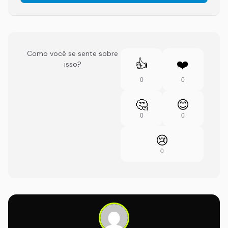
Como você se sente sobre
👍
❤️
isso?
0
0
🤔
😊
0
0
😢
0