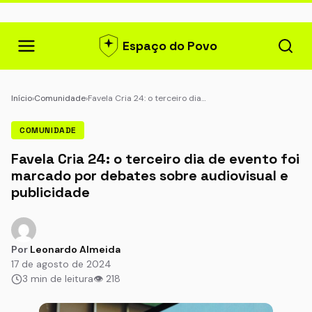
Espaço do Povo
Início
›
Comunidade
›
Favela Cria 24: o terceiro dia…
COMUNIDADE
Favela Cria 24: o terceiro dia de evento foi
marcado por debates sobre audiovisual e
publicidade
Por
Leonardo Almeida
17 de agosto de 2024
3 min de leitura
👁 218