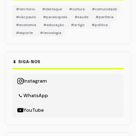
#territorio
#destaque
#cultura
#comunidade
#são paulo
#paraisopolis
#saude
#periferia
#economia
#educação
#artigo
#política
#esporte
#tecnologia
📱 SIGA-NOS
Instagram
WhatsApp
YouTube