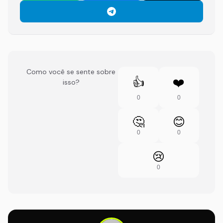
Como você se sente sobre
👍
❤️
isso?
0
0
🤔
😊
0
0
😢
0