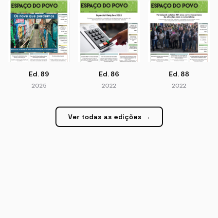
Ed. 89
Ed. 86
Ed. 88
2025
2022
2022
Ver todas as edições →