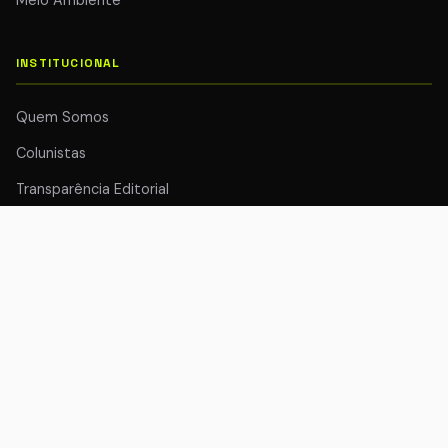
Meio Ambiente
INSTITUCIONAL
Quem Somos
Colunistas
Transparência Editorial
Edições do Jornal
Enviar Pauta
Anuncie
CONTATO
WhatsApp