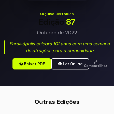
ARQUIVO HISTÓRICO
Edição
87
Outubro de 2022
Paraisópolis celebra 101 anos com uma semana
de atrações para a comunidade
🔗
📥 Baixar PDF
👁️ Ler Online
Compartilhar
Outras Edições