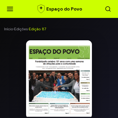
Espaço do Povo
Início
›
Edições
›
Edição 87