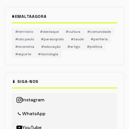
#EMALTAAGORA
#territorio
#destaque
#cultura
#comunidade
#são paulo
#paraisopolis
#saude
#periferia
#economia
#educação
#artigo
#política
#esporte
#tecnologia
📱 SIGA-NOS
Instagram
WhatsApp
YouTube