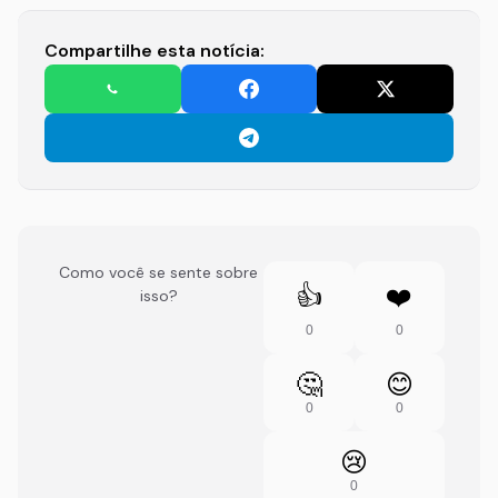
Compartilhe esta notícia:
Como você se sente sobre
👍
❤️
isso?
0
0
🤔
😊
0
0
😢
0