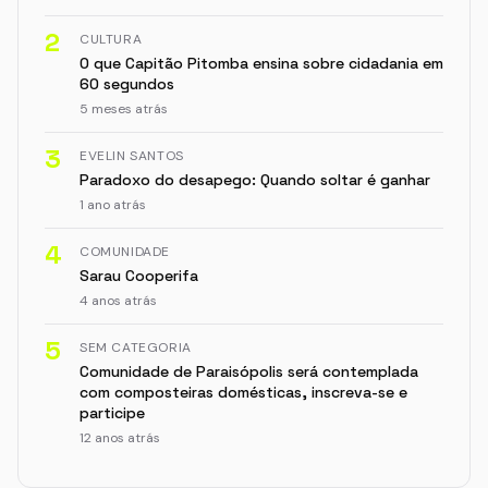
2
CULTURA
O que Capitão Pitomba ensina sobre cidadania em
60 segundos
5 meses atrás
3
EVELIN SANTOS
Paradoxo do desapego: Quando soltar é ganhar
1 ano atrás
4
COMUNIDADE
Sarau Cooperifa
4 anos atrás
5
SEM CATEGORIA
Comunidade de Paraisópolis será contemplada
com composteiras domésticas, inscreva-se e
participe
12 anos atrás