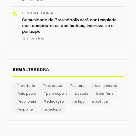
5
SEM CATEGORIA
Comunidade de Paraisópolis será contemplada
com composteiras domésticas, inscreva-se e
participe
12 anos atrás
#EMALTAAGORA
#territorio
#destaque
#cultura
#comunidade
#são paulo
#paraisopolis
#saude
#periferia
#economia
#educação
#artigo
#política
#esporte
#tecnologia