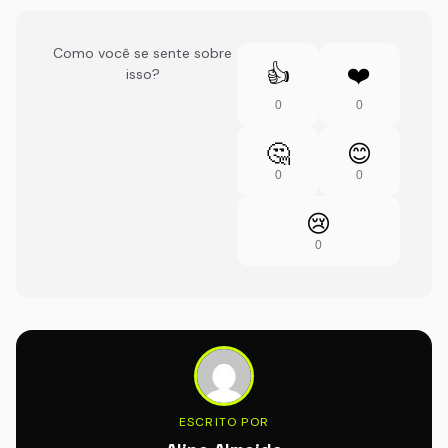
Como você se sente sobre
👍
❤️
isso?
0
0
🤔
😊
0
0
😢
0
ESCRITO POR