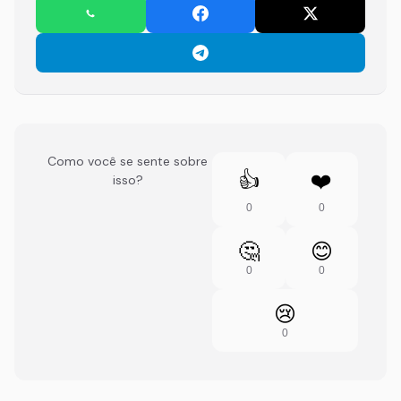
Como você se sente sobre
👍
❤️
isso?
0
0
🤔
😊
0
0
😢
0