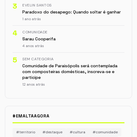
3
EVELIN SANTOS
Paradoxo do desapego: Quando soltar é ganhar
1 ano atrás
4
COMUNIDADE
Sarau Cooperifa
4 anos atrás
5
SEM CATEGORIA
Comunidade de Paraisópolis será contemplada
com composteiras domésticas, inscreva-se e
participe
12 anos atrás
#EMALTAAGORA
#territorio
#destaque
#cultura
#comunidade