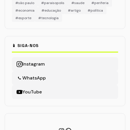
#são paulo
#paraisopolis
#saude
#periferia
#economia
#educação
#artigo
#política
#esporte
#tecnologia
📱 SIGA-NOS
Instagram
WhatsApp
YouTube