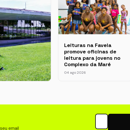
Leituras na Favela
promove oficinas de
leitura para jovens no
Complexo da Maré
04 ago 2026
ória por trás do
rte e Cultura em
ulo
026
Seu email para 
 seu email