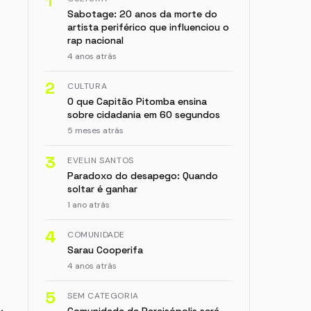
1
Sabotage: 20 anos da morte do
artista periférico que influenciou o
rap nacional
4 anos atrás
2
CULTURA
O que Capitão Pitomba ensina
sobre cidadania em 60 segundos
5 meses atrás
3
EVELIN SANTOS
Paradoxo do desapego: Quando
soltar é ganhar
1 ano atrás
4
COMUNIDADE
Sarau Cooperifa
4 anos atrás
5
SEM CATEGORIA