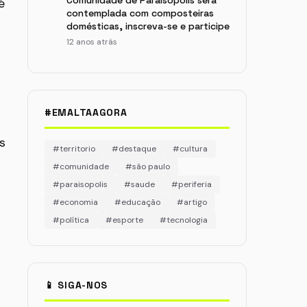
Comunidade de Paraisópolis será
é
contemplada com composteiras
domésticas, inscreva-se e participe
12 anos atrás
#EMALTAAGORA
s
#territorio
#destaque
#cultura
#comunidade
#são paulo
#paraisopolis
#saude
#periferia
#economia
#educação
#artigo
#política
#esporte
#tecnologia
📱 SIGA-NOS