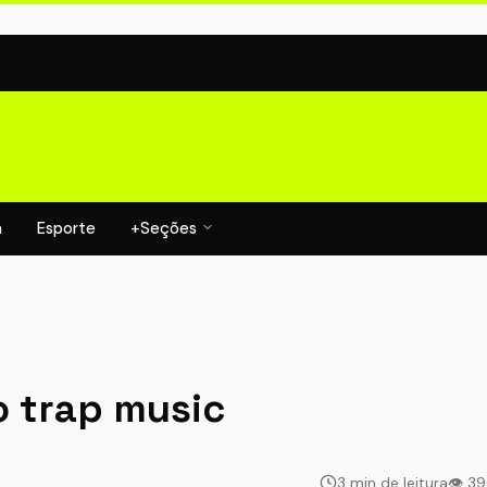
a
Esporte
+Seções
o trap music
3 min de leitura
👁 3