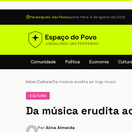
Paraisópolis, São Paulo
quinta-feira, 6 de agosto de 2026
Espaço do Povo
JORNALISMO DAS PERIFERIAS
Comunidade
Política
Economia
Cultur
Início
›
Cultura
›
Da música erudita ao trap music
CULTURA
Da música erudita a
Por
Aline Almeida