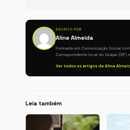
ESCRITO POR
Aline Almeida
Formada em Comunicação Social com h
Correspondente local do Grajaú (SP) n
Ver todos os artigos de Aline Almei
Leia também