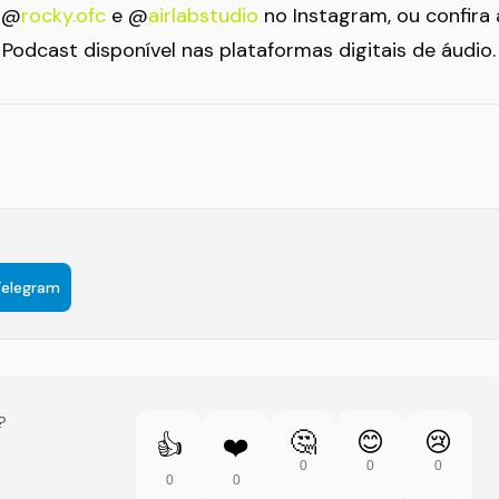
e @
rocky.ofc
e @
airlabstudio
no Instagram, ou confira 
odcast disponível nas plataformas digitais de áudio.
Telegram
?
🤔
😊
😢
👍
❤️
0
0
0
0
0