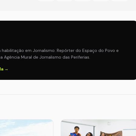
abilitação em Jornalismo. Repórter do Espaço do Povo e
a Agência Mural de Jornalismo das Periferias.
da →