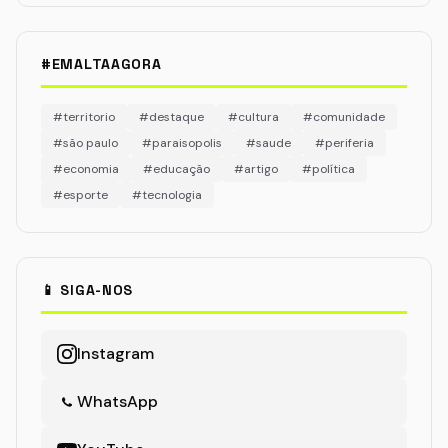
#EMALTAAGORA
#territorio
#destaque
#cultura
#comunidade
#são paulo
#paraisopolis
#saude
#periferia
#economia
#educação
#artigo
#política
#esporte
#tecnologia
📱 SIGA-NOS
Instagram
WhatsApp