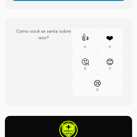
Como você se sente sobre
👍
❤️
isso?
0
0
🤔
😊
0
0
😢
0