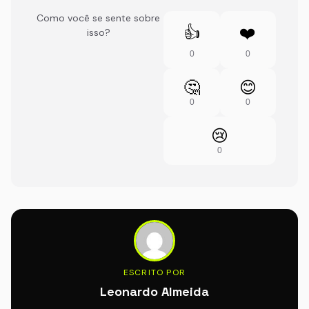
Como você se sente sobre
👍
❤️
isso?
0
0
🤔
😊
0
0
😢
0
ESCRITO POR
Leonardo Almeida