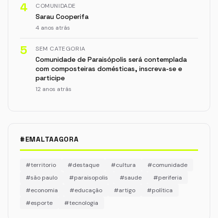
4
COMUNIDADE
Sarau Cooperifa
4 anos atrás
5
SEM CATEGORIA
Comunidade de Paraisópolis será contemplada
com composteiras domésticas, inscreva-se e
participe
12 anos atrás
#EMALTAAGORA
#territorio
#destaque
#cultura
#comunidade
#são paulo
#paraisopolis
#saude
#periferia
#economia
#educação
#artigo
#política
#esporte
#tecnologia