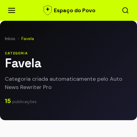
Espaço do Povo
Início
›
Favela
CATEGORIA
Favela
Categoria criada automaticamente pelo Auto
News Rewriter Pro
15
publicações