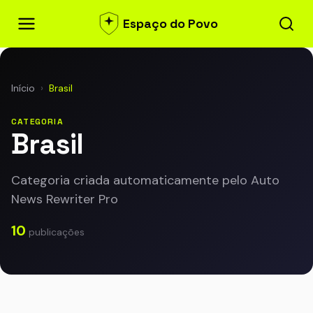
Espaço do Povo
Início
›
Brasil
CATEGORIA
Brasil
Categoria criada automaticamente pelo Auto
News Rewriter Pro
10
publicações