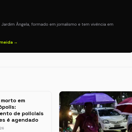
o Jardim Ângela, formado em jornalismo e tem vivência em
lmeida →
 morto em
ópolis:
ento de policiais
res é agendado
026