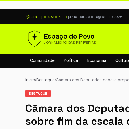
Paraisópolis, São Paulo
quinta-feira, 6 de agosto de 2026
Espaço do Povo
JORNALISMO DAS PERIFERIAS
Comunidade
Política
Economia
Cultur
Início
›
Destaque
›
Câmara dos Deputados debate propo
DESTAQUE
Câmara dos Deputad
sobre fim da escala 