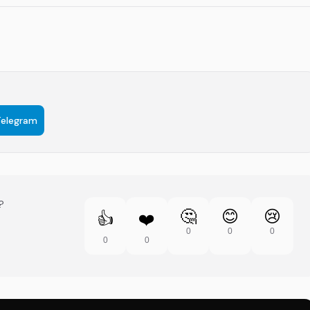
Telegram
?
🤔
😊
😢
👍
❤️
0
0
0
0
0