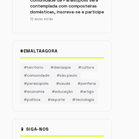
Comunidade de Paraisópolis será
contemplada com composteiras
domésticas, inscreva-se e participe
12 anos atrás
#EMALTAAGORA
#territorio
#destaque
#cultura
#comunidade
#são paulo
#paraisopolis
#saude
#periferia
#economia
#educação
#artigo
#política
#esporte
#tecnologia
📱 SIGA-NOS