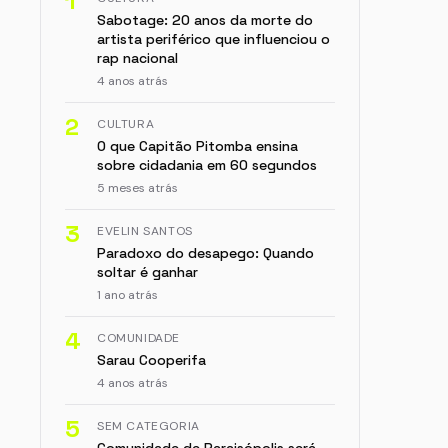
1
Sabotage: 20 anos da morte do
artista periférico que influenciou o
rap nacional
4 anos atrás
2
CULTURA
O que Capitão Pitomba ensina
sobre cidadania em 60 segundos
5 meses atrás
3
EVELIN SANTOS
Paradoxo do desapego: Quando
soltar é ganhar
1 ano atrás
4
COMUNIDADE
Sarau Cooperifa
4 anos atrás
5
SEM CATEGORIA