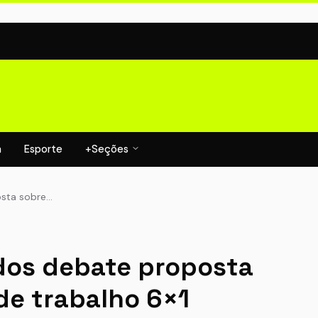
a
Esporte
+Seções
sta sobre…
os debate proposta
de trabalho 6×1