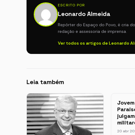
ESCRITO POR
Leonardo Almeida
Repórter do Espaço do Povo, é cria d
redação e assessoria de imprensa.
Ver todos os artigos de Leonardo A
Leia também
Jovem
Parais
julgam
milita
20 abr 2