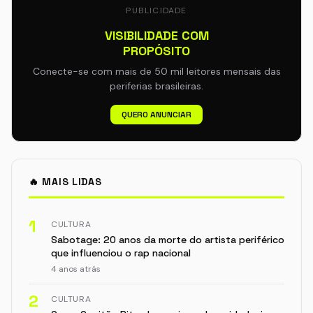
PUBLICIDADE
VISIBILIDADE COM
PROPÓSITO
Conecte-se com mais de 50 mil leitores mensais das
periferias brasileiras.
QUERO ANUNCIAR
🔥 MAIS LIDAS
1
CULTURA
Sabotage: 20 anos da morte do artista periférico
que influenciou o rap nacional
4 anos atrás
2
CULTURA