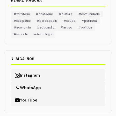
#EMALTAAGORA
#territorio
#destaque
#cultura
#comunidade
#são paulo
#paraisopolis
#saude
#periferia
#economia
#educação
#artigo
#política
#esporte
#tecnologia
📱 SIGA-NOS
Instagram
WhatsApp
YouTube