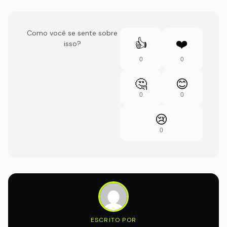
Como você se sente sobre
👍
❤️
isso?
0
0
🤔
😊
0
0
😢
0
ESCRITO POR