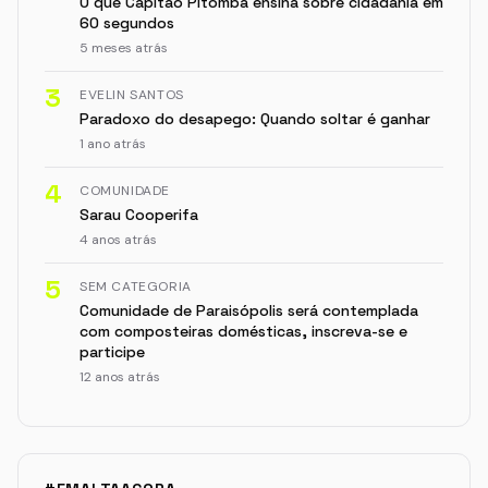
O que Capitão Pitomba ensina sobre cidadania em
60 segundos
5 meses atrás
3
EVELIN SANTOS
Paradoxo do desapego: Quando soltar é ganhar
1 ano atrás
4
COMUNIDADE
Sarau Cooperifa
4 anos atrás
5
SEM CATEGORIA
Comunidade de Paraisópolis será contemplada
com composteiras domésticas, inscreva-se e
participe
12 anos atrás