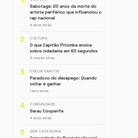
1
Sabotage: 20 anos da morte do
artista periférico que influenciou o
rap nacional
4 anos atrás
2
CULTURA
O que Capitão Pitomba ensina
sobre cidadania em 60 segundos
5 meses atrás
3
EVELIN SANTOS
Paradoxo do desapego: Quando
soltar é ganhar
1 ano atrás
4
COMUNIDADE
Sarau Cooperifa
4 anos atrás
5
SEM CATEGORIA