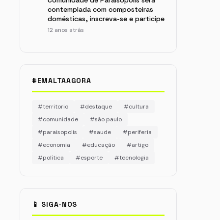
Comunidade de Paraisópolis será
contemplada com composteiras
domésticas, inscreva-se e participe
12 anos atrás
#EMALTAAGORA
#territorio
#destaque
#cultura
#comunidade
#são paulo
#paraisopolis
#saude
#periferia
#economia
#educação
#artigo
#política
#esporte
#tecnologia
📱 SIGA-NOS