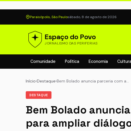
Paraisópolis, São Paulo
sábado, 8 de agosto de 2026
Espaço do Povo
JORNALISMO DAS PERIFERIAS
Comunidade
Política
Economia
Cultur
Início
›
Destaque
›
Bem Bolado anuncia parceria com a…
DESTAQUE
Bem Bolado anuncia 
para ampliar diálogo