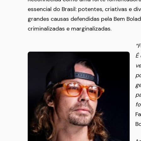
essencial do Brasil: potentes, criativas e 
grandes causas defendidas pela Bem Bolad
criminalizadas e marginalizadas.
“F
É 
ve
p
ge
pa
fo
Fa
B