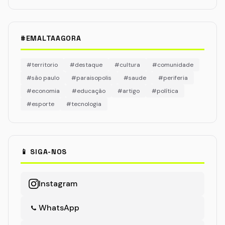
#EMALTAAGORA
#territorio
#destaque
#cultura
#comunidade
#são paulo
#paraisopolis
#saude
#periferia
#economia
#educação
#artigo
#política
#esporte
#tecnologia
📱 SIGA-NOS
Instagram
WhatsApp