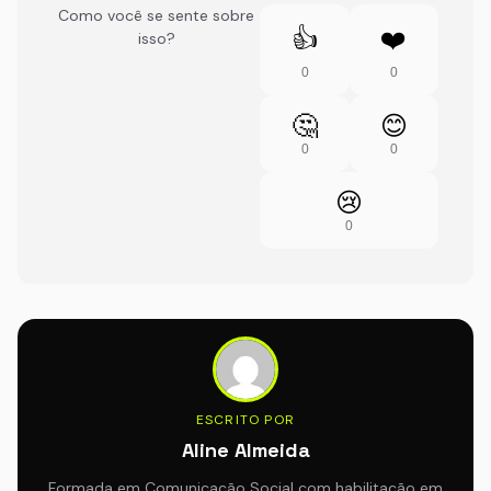
Como você se sente sobre
👍
❤️
isso?
0
0
🤔
😊
0
0
😢
0
ESCRITO POR
Aline Almeida
Formada em Comunicação Social com habilitação em