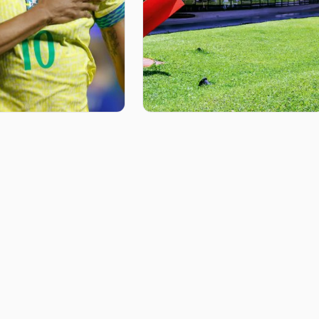
ona contrata a
A História por trás do
eira Kerolin com
MAM: Arte e Cultura em
recorde no
São Paulo
l feminino
05 ago 2026
026