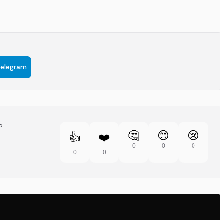
Telegram
?
🤔
😊
😢
👍
❤️
0
0
0
0
0