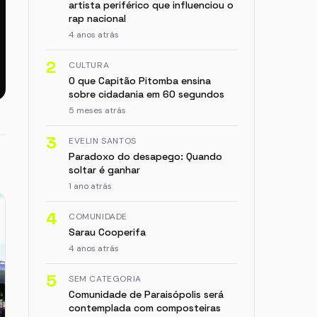
artista periférico que influenciou o
rap nacional
4 anos atrás
2
CULTURA
O que Capitão Pitomba ensina
sobre cidadania em 60 segundos
5 meses atrás
3
EVELIN SANTOS
Paradoxo do desapego: Quando
soltar é ganhar
1 ano atrás
4
COMUNIDADE
Sarau Cooperifa
4 anos atrás
5
SEM CATEGORIA
Comunidade de Paraisópolis será
contemplada com composteiras