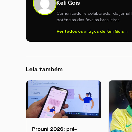
Keli Gois
Comunicador e colaborador do jornal 
potências das favelas brasileiras.
Ver todos os artigos de Keli Gois →
Leia também
Prouni 2026: pré-