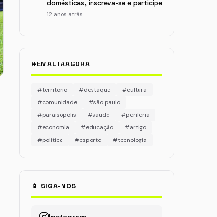
domésticas, inscreva-se e participe
12 anos atrás
#EMALTAAGORA
#territorio
#destaque
#cultura
#comunidade
#são paulo
#paraisopolis
#saude
#periferia
#economia
#educação
#artigo
#política
#esporte
#tecnologia
📱 SIGA-NOS
Instagram