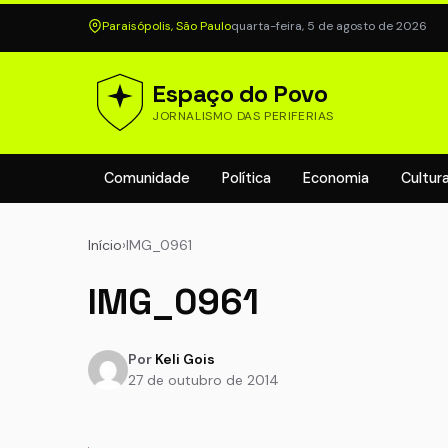
Paraisópolis, São Paulo
quarta-feira, 5 de agosto de 2026
Espaço do Povo
JORNALISMO DAS PERIFERIAS
Comunidade
Política
Economia
Cultur
Início
›
IMG_0961
IMG_0961
Por
Keli Gois
27 de outubro de 2014