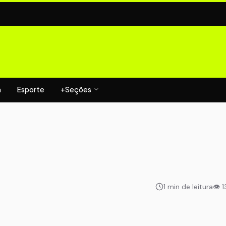
a
Esporte
+Seções
1 min de leitura
👁 1