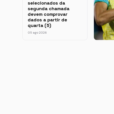
selecionados da
segunda chamada
devem comprovar
dados a partir de
quarta (5)
05 ago 2026
Barcel
brasil
valor 
futebo
05 ago 2