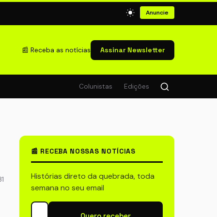
Anuncie
📰 Receba as notícias
Assinar Newsletter
Colunistas
Edições
📰 RECEBA NOSSAS NOTÍCIAS
Histórias direto da quebrada, toda
31
semana no seu email
Quero receber