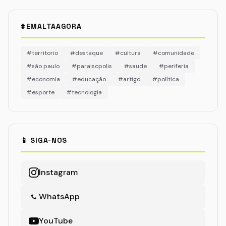
#EMALTAAGORA
#territorio
#destaque
#cultura
#comunidade
#são paulo
#paraisopolis
#saude
#periferia
#economia
#educação
#artigo
#política
#esporte
#tecnologia
📱 SIGA-NOS
Instagram
WhatsApp
YouTube