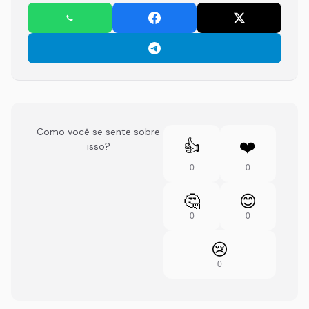
Como você se sente sobre
👍
❤️
isso?
0
0
🤔
😊
0
0
😢
0