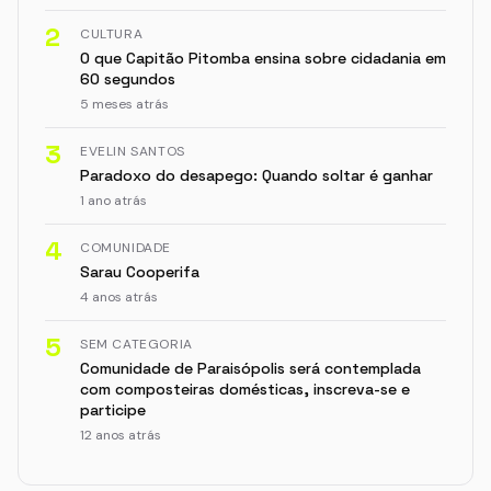
2
CULTURA
O que Capitão Pitomba ensina sobre cidadania em
60 segundos
5 meses atrás
3
EVELIN SANTOS
Paradoxo do desapego: Quando soltar é ganhar
1 ano atrás
4
COMUNIDADE
Sarau Cooperifa
4 anos atrás
5
SEM CATEGORIA
Comunidade de Paraisópolis será contemplada
com composteiras domésticas, inscreva-se e
participe
12 anos atrás