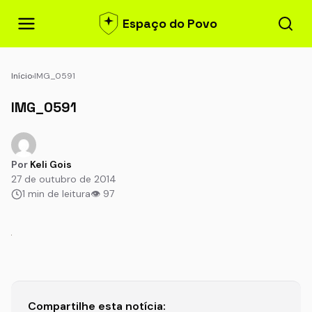
Espaço do Povo
Início
›
IMG_0591
IMG_0591
Por
Keli Gois
27 de outubro de 2014
1 min de leitura
👁 97
Compartilhe esta notícia: