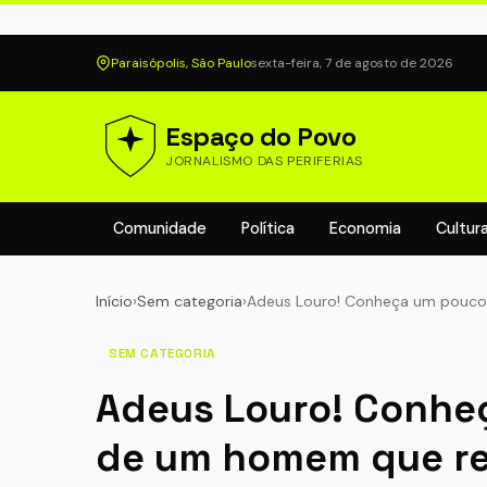
Paraisópolis, São Paulo
sexta-feira, 7 de agosto de 2026
Espaço do Povo
JORNALISMO DAS PERIFERIAS
Comunidade
Política
Economia
Cultur
Início
›
Sem categoria
›
Adeus Louro! Conheça um pouco
SEM CATEGORIA
Adeus Louro! Conheç
de um homem que re