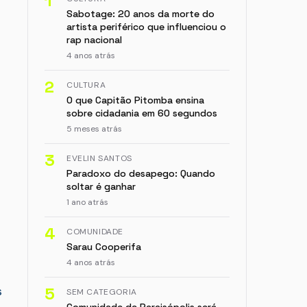
1
Sabotage: 20 anos da morte do
artista periférico que influenciou o
rap nacional
4 anos atrás
2
CULTURA
O que Capitão Pitomba ensina
sobre cidadania em 60 segundos
5 meses atrás
3
EVELIN SANTOS
Paradoxo do desapego: Quando
soltar é ganhar
1 ano atrás
4
COMUNIDADE
Sarau Cooperifa
4 anos atrás
s
5
SEM CATEGORIA