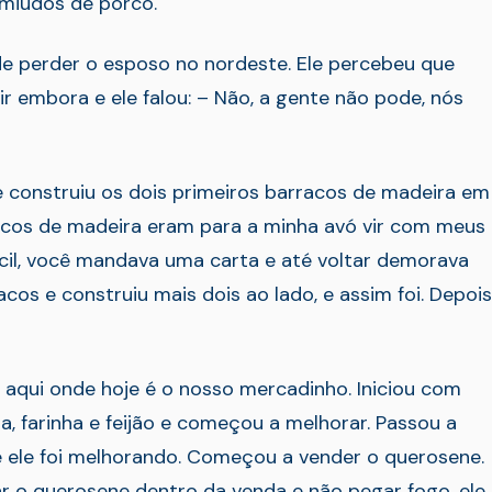
miúdos de porco.
e perder o esposo no nordeste. Ele percebeu que
 ir embora e ele falou: – Não, a gente não pode, nós
 construiu os dois primeiros barracos de madeira em
rracos de madeira eram para a minha avó vir com meus
ícil, você mandava uma carta e até voltar demorava
cos e construiu mais dois ao lado, e assim foi. Depois
 aqui onde hoje é o nosso mercadinho. Iniciou com
, farinha e feijão e começou a melhorar. Passou a
 e ele foi melhorando. Começou a vender o querosene.
ar o querosene dentro da venda e não pegar fogo, ele