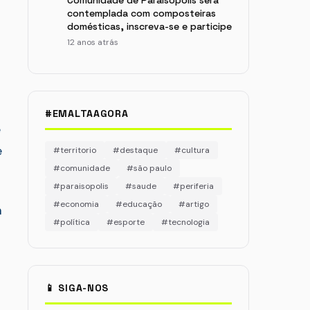
Comunidade de Paraisópolis será
contemplada com composteiras
domésticas, inscreva-se e participe
12 anos atrás
#EMALTAAGORA
e
e
#territorio
#destaque
#cultura
#comunidade
#são paulo
#paraisopolis
#saude
#periferia
#economia
#educação
#artigo
m
#política
#esporte
#tecnologia
📱 SIGA-NOS