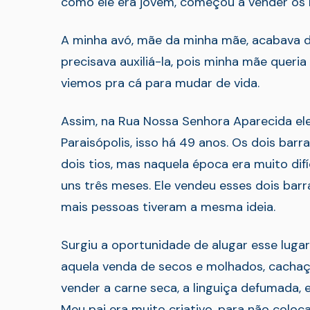
como ele era jovem, começou a vender os 
A minha avó, mãe da minha mãe, acabava d
precisava auxiliá-la, pois minha mãe queria
viemos pra cá para mudar de vida.
Assim, na Rua Nossa Senhora Aparecida ele
Paraisópolis, isso há 49 anos. Os dois ba
dois tios, mas naquela época era muito dif
uns três meses. Ele vendeu esses dois barra
mais pessoas tiveram a mesma ideia.
Surgiu a oportunidade de alugar esse lugar
aquela venda de secos e molhados, cachaça
vender a carne seca, a linguiça defumada,
Meu pai era muito criativo, para não coloc