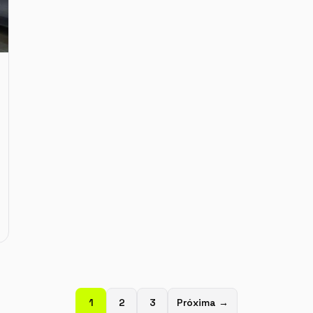
1
2
3
Próxima →