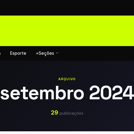
a
Esporte
+Seções
ARQUIVO
setembro 202
29
publicações