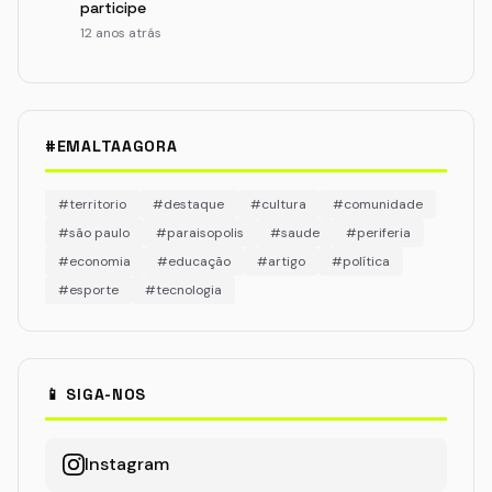
participe
12 anos atrás
#EMALTAAGORA
#territorio
#destaque
#cultura
#comunidade
#são paulo
#paraisopolis
#saude
#periferia
#economia
#educação
#artigo
#política
#esporte
#tecnologia
📱 SIGA-NOS
Instagram