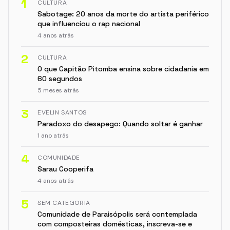
1
CULTURA
Sabotage: 20 anos da morte do artista periférico
que influenciou o rap nacional
4 anos atrás
2
CULTURA
O que Capitão Pitomba ensina sobre cidadania em
60 segundos
5 meses atrás
3
EVELIN SANTOS
Paradoxo do desapego: Quando soltar é ganhar
1 ano atrás
4
COMUNIDADE
Sarau Cooperifa
4 anos atrás
5
SEM CATEGORIA
Comunidade de Paraisópolis será contemplada
com composteiras domésticas, inscreva-se e