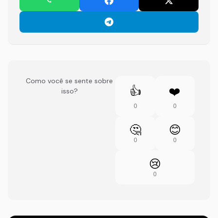
Como você se sente sobre
👍
❤️
isso?
0
0
🤔
😊
0
0
😢
0